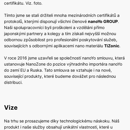
certifikátu. Viz. foto.
Tímto jsme se stali držiteli mnoha mezinárodních certifikátů a
protokolů, kterými disponují všichni členové
nanoYo GROUP
.
Naši spolupracovníci byli proškoleni a vzděláni přímo
japonskými partnery a kolegy a tím získali nejvyšší možnou
odbornou způsobilost pro profesionální poskytování služeb,
souvisejících s odbornými aplikacemi nano materiálu
TiZonic
.
V roce 2016 jsme uzavřeli se společností nanoYo smlouvu, která
ustanovuje NanoZone do pozice výhradního importéra nanoYo
do zemí EU a Ruska. Tato smlouva se vztahuje i na nové,
související produkty, které budeme dovážet pro následnou
distribuci.
Vize
Na trhu se prosazujeme díky technologickému náskoku. Náš
produkt i naše služby obsahují unikátní vlastnosti, které u