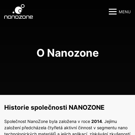
MENU
M
M
O Nanozone
Historie společnosti NANOZONE
Společnost NanoZone byla založena v roce
2014
. Jejímu
založení předcházela čtyřletá aktivní činnost v segmentu nano
technologických materiálů a jejich aplikací, získávání zkušeností