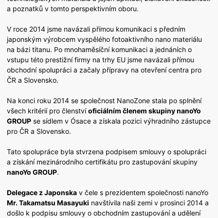
a poznatků v tomto perspektivním oboru.
V roce 2014 jsme navázali přímou komunikaci s předním
japonským výrobcem vyspělého fotoaktivního nano materiálu
na bázi titanu. Po mnohaměsíční komunikaci a jednáních o
vstupu této prestižní firmy na trhy EU jsme navázali přímou
obchodní spolupráci a začaly přípravy na otevření centra pro
ČR a Slovensko.
Na konci roku 2014 se společnost NanoZone stala po splnění
všech kritérií pro členství
oficiálním členem skupiny nanoYo
GROUP
se sídlem v Ósace a získala pozici výhradního zástupce
pro ČR a Slovensko.
Tato spolupráce byla stvrzena podpisem smlouvy o spolupráci
a získání mezinárodního certifikátu pro zastupování skupiny
nanoYo GROUP
.
Delegace z Japonska
v čele s prezidentem společnosti nanoYo
Mr. Takamatsu Masayuki
navštívila naši zemi v prosinci 2014 a
došlo k podpisu smlouvy o obchodním zastupování a udělení