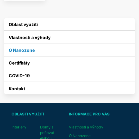
Oblast využití
Vlastnosti a výhody
O Nanozone
Certifkáty
COVID-19
Kontakt
OBLASTI VYUŽITÍ
INFORMACE PRO VÁS
Interiéry
Domy s
Vlastnosti a výhody
pečovat
O Nanozone
elskou