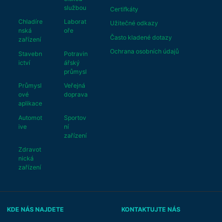
službou
Certifkáty
Chladíre
Laborat
Užitečné odkazy
nská
oře
Často kladené dotazy
zařízení
Ochrana osobních údajů
Stavebn
Potravin
ictví
ářský
průmysl
Průmysl
Veřejná
ové
doprava
aplikace
Automot
Sportov
ive
ní
zařízení
Zdravot
nická
zařízení
KDE NÁS NAJDETE
KONTAKTUJTE NÁS